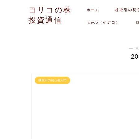
ヨリコの株
ホーム
株取引の初
投資通信
ideco（イデコ）
― A
2
株取引の初心者入門